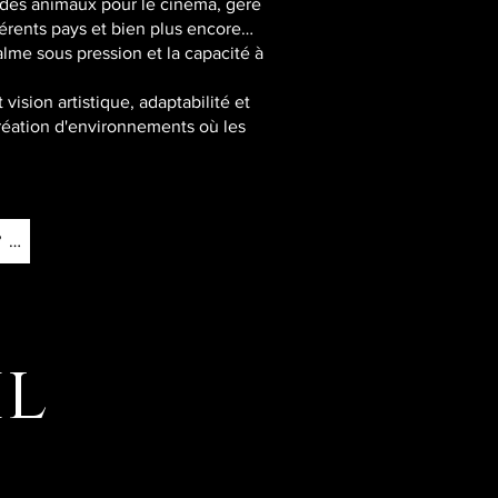
 des animaux pour le cinéma, géré
érents pays et bien plus encore…
alme sous pression et la capacité à
vision artistique, adaptabilité et
 création d'environnements où les
Vous souhaitez confier un projet artistique à Mania ? Cliquez ici !
il