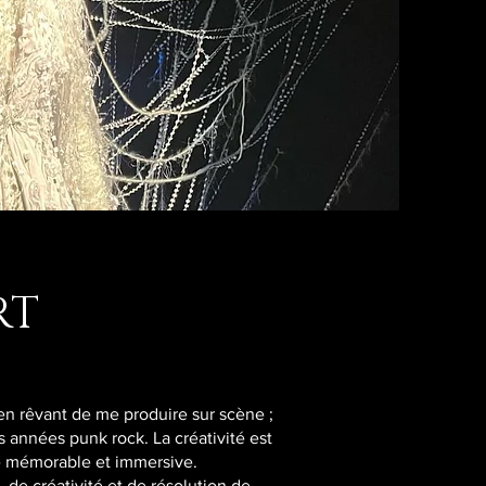
RT
 en rêvant de me produire sur scène ;
années punk rock. La créativité est
ce mémorable et immersive.
 de créativité et de résolution de