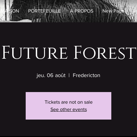
MAISON
PORTEFEUILLE
À PROPOS
New Page
R
Future Forest
jeu. 06 août
  |  
Fredericton
Tickets are not on sale
See other events